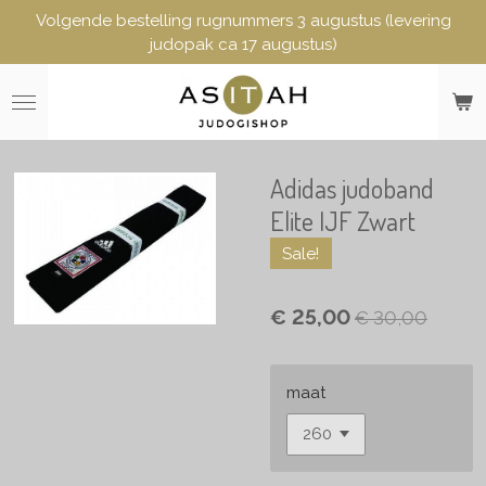
Volgende bestelling rugnummers 3 augustus (levering
Ga
judopak ca 17 augustus)
direct
naar
de
hoofdinhoud
Adidas judoband
Elite IJF Zwart
Sale!
€ 25,00
€ 30,00
maat