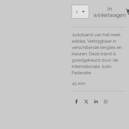
In
winkelwagen
Judoband van het merk
adidas. Verkrijgbaar in
verschillende lengtes en
kleuren. Deze band is
goedgekeurd door de
Internationale Judo
Federatie.
45 mm
D
D
S
D
e
e
h
e
l
e
a
l
e
l
r
e
n
e
n