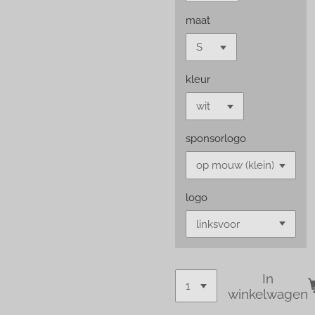
maat
kleur
sponsorlogo
logo
In
winkelwagen