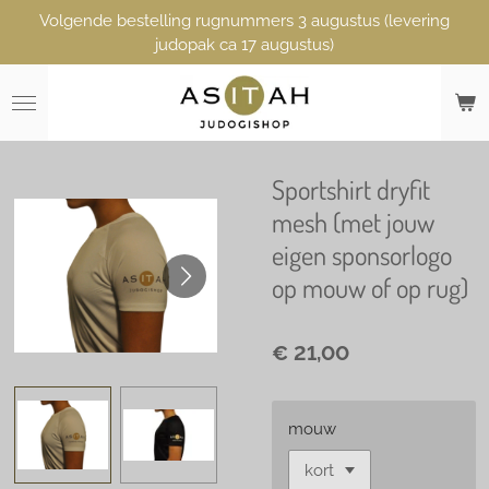
Volgende bestelling rugnummers 3 augustus (levering
Ga
judopak ca 17 augustus)
direct
naar
de
hoofdinhoud
Sportshirt dryfit
mesh (met jouw
eigen sponsorlogo
op mouw of op rug)
€ 21,00
mouw