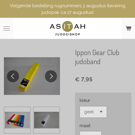
Volgende bestelling rugnummers 3 augustus (levering
Ga
judopak ca 17 augustus)
direct
naar
de
hoofdinhoud
Ippon Gear Club
judoband
€ 7,95
kleur
maat