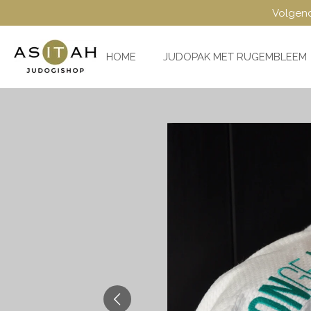
Volgend
Ga
direct
naar
HOME
JUDOPAK MET RUGEMBLEEM
de
hoofdinhoud