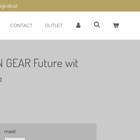
ugustus)
CONTACT
OUTLET
N GEAR Future wit
%
maat