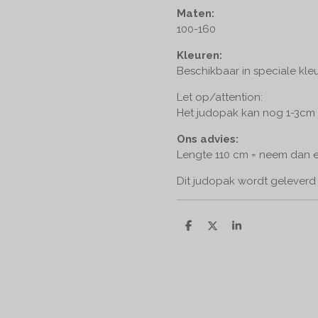
Maten:
100-160
Kleuren:
Beschikbaar in speciale kleu
Let op/attention:
Het judopak kan nog 1-3cm
Ons advies:
Lengte 110 cm = neem dan 
Dit judopak wordt geleverd 
D
D
S
e
e
h
l
e
a
e
l
r
n
e