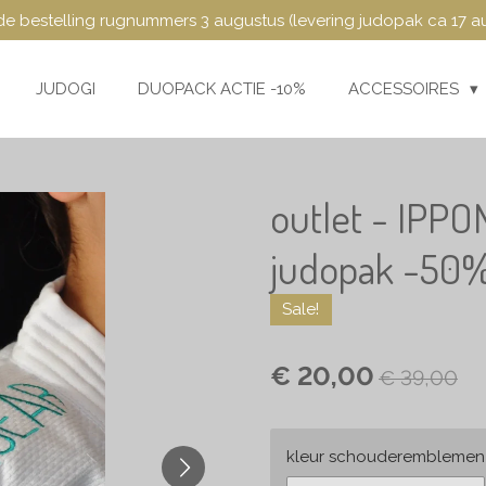
e bestelling rugnummers 3 augustus (levering judopak ca 17 a
JUDOGI
DUOPACK ACTIE -10%
ACCESSOIRES
outlet - IPPO
judopak -50
Sale!
€ 20,00
€ 39,00
kleur schouderemblemen