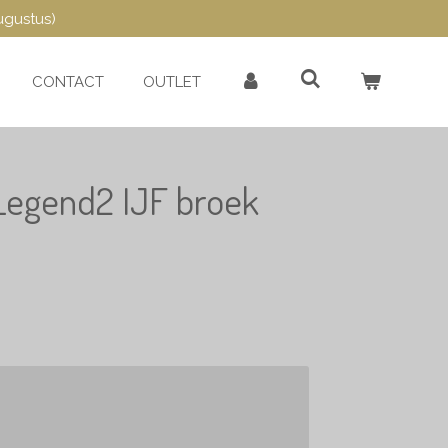
ugustus)
CONTACT
OUTLET
egend2 IJF broek