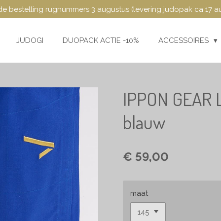
e bestelling rugnummers 3 augustus (levering judopak ca 17 a
JUDOGI
DUOPACK ACTIE -10%
ACCESSOIRES
IPPON GEAR L
blauw
€ 59,00
maat