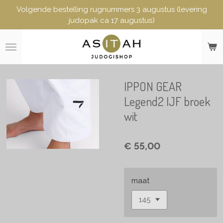
Volgende bestelling rugnummers 3 augustus (levering
Ga
judopak ca 17 augustus)
direct
naar
de
hoofdinhoud
IPPON GEAR
Legend2 IJF broek
wit
€ 55,00
maat