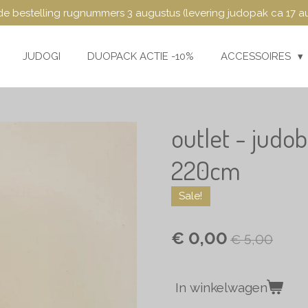
e bestelling rugnummers 3 augustus (levering judopak ca 17 a
JUDOGI
DUOPACK ACTIE -10%
ACCESSOIRES
outlet - judo
220cm
Sale!
€ 0,00
€ 5,00
In winkelwagen