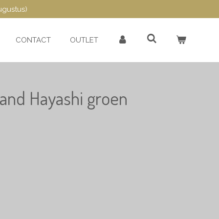
ugustus)
CONTACT
OUTLET
band Hayashi groen