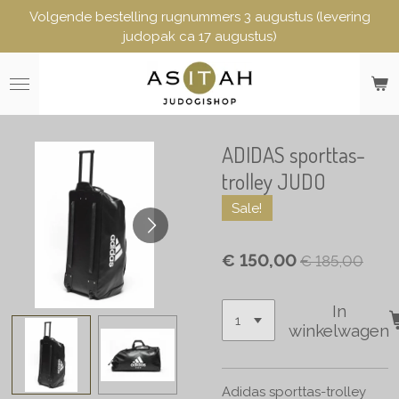
Volgende bestelling rugnummers 3 augustus (levering
Ga
judopak ca 17 augustus)
direct
naar
de
hoofdinhoud
ADIDAS sporttas-
trolley JUDO
Sale!
€ 150,00
€ 185,00
In
winkelwagen
Adidas sporttas-trolley