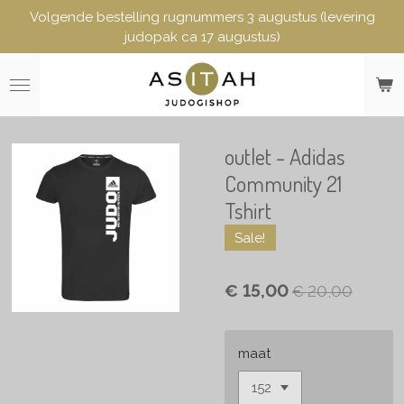
Volgende bestelling rugnummers 3 augustus (levering
Ga
judopak ca 17 augustus)
direct
naar
de
hoofdinhoud
outlet - Adidas
Community 21
Tshirt
Sale!
€ 15,00
€ 20,00
maat