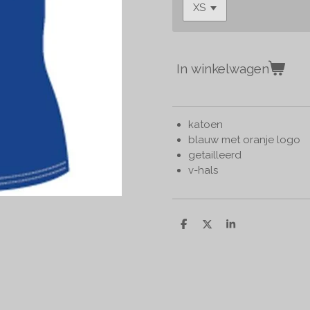
In winkelwagen
katoen
blauw met oranje logo
getailleerd
v-hals
D
D
S
e
e
h
l
e
a
e
l
r
n
e