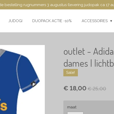
e bestelling rugnummers 3 augustus (levering judopak ca 17 a
JUDOGI
DUOPACK ACTIE -10%
ACCESSOIRES
outlet - Adida
dames | licht
Sale!
€ 18,00
€ 25,00
maat