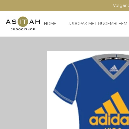
Volgend
Ga
direct
naar
HOME
JUDOPAK MET RUGEMBLEEM
de
hoofdinhoud