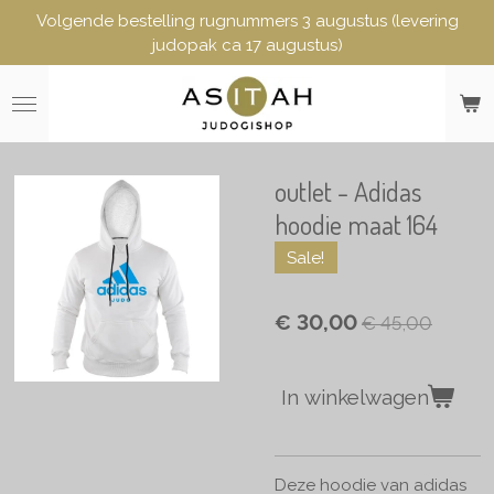
Volgende bestelling rugnummers 3 augustus (levering
Ga
judopak ca 17 augustus)
direct
naar
de
hoofdinhoud
outlet - Adidas
hoodie maat 164
Sale!
€ 30,00
€ 45,00
In winkelwagen
Deze hoodie van adidas