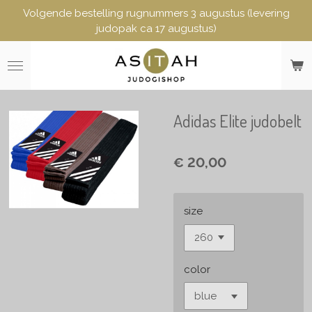
Volgende bestelling rugnummers 3 augustus (levering
Ga
judopak ca 17 augustus)
direct
naar
de
hoofdinhoud
Adidas Elite judobelt
€ 20,00
size
color