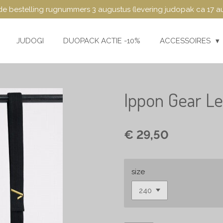
e bestelling rugnummers 3 augustus (levering judopak ca 17 a
JUDOGI
DUOPACK ACTIE -10%
ACCESSOIRES
Ippon Gear Le
€ 29,50
size