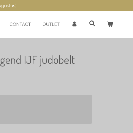
ugustus)
CONTACT
OUTLET
gend IJF judobelt