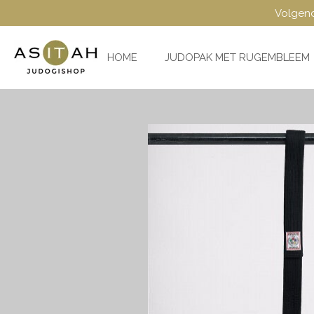
Volgend
Ga
direct
naar
HOME
JUDOPAK MET RUGEMBLEEM
de
hoofdinhoud