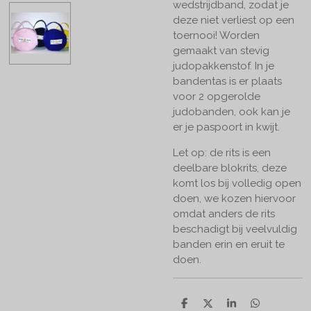
wedstrijdband, zodat je
deze niet verliest op een
toernooi! Worden
gemaakt van stevig
judopakkenstof. In je
bandentas is er plaats
voor 2 opgerolde
judobanden, ook kan je
er je paspoort in kwijt.
Let op: de rits is een
deelbare blokrits, deze
komt los bij volledig open
doen, we kozen hiervoor
omdat anders de rits
beschadigt bij veelvuldig
banden erin en eruit te
doen.
D
D
S
D