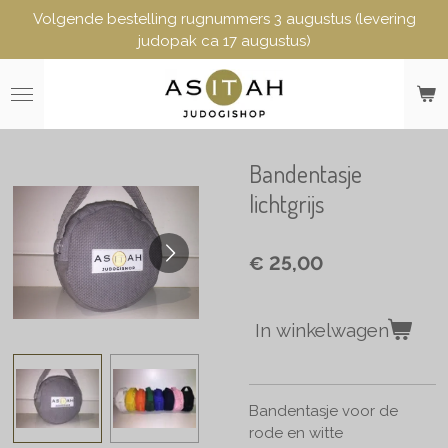
Volgende bestelling rugnummers 3 augustus (levering
Ga
judopak ca 17 augustus)
direct
naar
de
hoofdinhoud
Bandentasje
lichtgrijs
€ 25,00
In winkelwagen
Bandentasje voor de
rode en witte