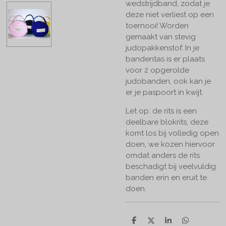
wedstrijdband, zodat je
deze niet verliest op een
toernooi! Worden
gemaakt van stevig
judopakkenstof. In je
bandentas is er plaats
voor 2 opgerolde
judobanden, ook kan je
er je paspoort in kwijt.
Let op: de rits is een
deelbare blokrits, deze
komt los bij volledig open
doen, we kozen hiervoor
omdat anders de rits
beschadigt bij veelvuldig
banden erin en eruit te
doen.
D
D
S
D