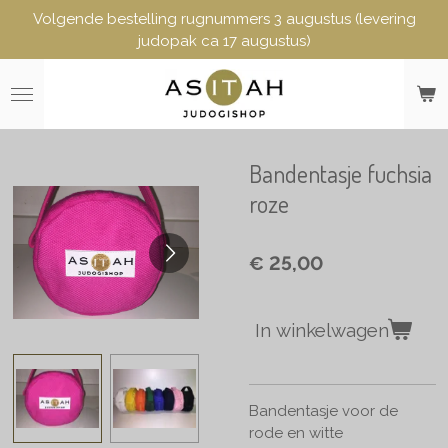
Volgende bestelling rugnummers 3 augustus (levering
Ga
judopak ca 17 augustus)
direct
naar
de
hoofdinhoud
Bandentasje fuchsia
roze
€ 25,00
In winkelwagen
Bandentasje voor de
rode en witte