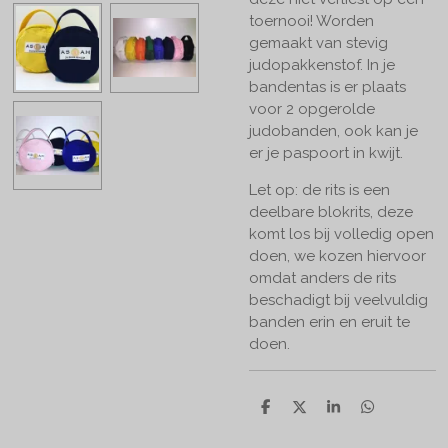
toernooi! Worden
gemaakt van stevig
judopakkenstof. In je
bandentas is er plaats
voor 2 opgerolde
judobanden, ook kan je
er je paspoort in kwijt.
Let op: de rits is een
deelbare blokrits, deze
komt los bij volledig open
doen, we kozen hiervoor
omdat anders de rits
beschadigt bij veelvuldig
banden erin en eruit te
doen.
D
D
S
D
e
e
h
e
l
e
a
l