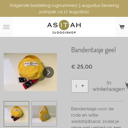
Volgende bestelling rugnummers 3 augustus (levering
Ga
judopak ca 17 augustus)
direct
naar
de
hoofdinhoud
Bandentasje geel
€ 25,00
In
winkelwagen
Bandentasje voor de
rode en witte
wedstrijdband, zodat je
deze niet verliest op een